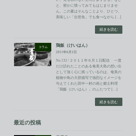
と、密かに憤ってみてもはじまりませ
ん。この夏はそんなことより、ひとつ、
美味しい「出世魚」でも食べながら […]
続きを読む
鶏飯（けいはん）
コラム
2011年6月1日
No.133 / ２０１１年６月１日配信 一度
だけ訪れたことのある奄美大島の想い出
として強く心に残っているのは、奄美の
植物や鳥の大胆描写で強烈なイメージを
与えてくれた田中一村の画と郷土料理
「鶏飯（けいはん）」のふたつで […]
続きを読む
最近の投稿