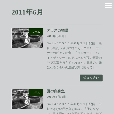
コ
ナ
ン
ビ
2011年6月
テ
ゲ
ン
ー
ツ
シ
へ
ョ
アラスカ物語
ス
ン
コラム
2011年6月21日
キ
に
ッ
移
No.135 / ２０１１年６月２１日配信 茶
プ
動
目っ気たっぷりに聴こえるエロル・ガー
ナーのピアノの音。「コンサート・バ
イ・ザ・シー」のアルバムが夜の雨音の
中で元気を与えてくれます。見るのも嫌
になるくらいの混乱状態に陥って […]
続きを読む
夏の白身魚
コラム
2011年6月11日
No.134 / ２０１１年６月１１日配信 出
世できない我が身を顧みて「仕方がな
い、見る目のない上司が多すぎる」など