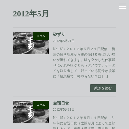
コ
ナ
ン
ビ
2012年5月
テ
ゲ
ン
ー
ツ
シ
へ
ョ
砂ずり
ス
ン
コラム
2012年5月21日
キ
に
ッ
移
No.168 / ２０１２年５月２１日配信 街
プ
動
角の焼き鳥屋から鶏の焼ける香ばしい匂
いが流れてきます。腹を空かした仕事帰
りにそれを嗅ぐともうダメです。ケータ
イを取り出して、残っている同僚か後輩
に「焼鳥屋で一杯やらない？ほ […]
続きを読む
金環日食
コラム
2012年5月11日
No.167 / ２０１２年５月１１日配信 3
年前に皆既日食（太陽が月によって全部
隠れる）で、奄美大島北部、喜界島、屋