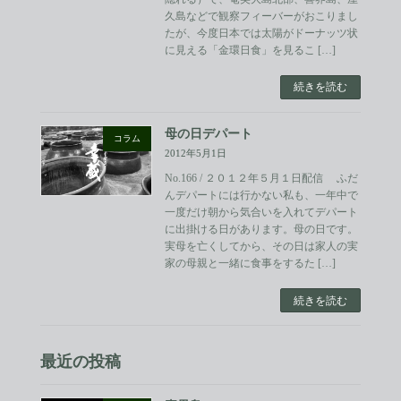
久島などで観察フィーバーがおこりまし
たが、今度日本では太陽がドーナッツ状
に見える「金環日食」を見るこ […]
続きを読む
母の日デパート
コラム
2012年5月1日
No.166 / ２０１２年５月１日配信 ふだ
んデパートには行かない私も、一年中で
一度だけ朝から気合いを入れてデパート
に出掛ける日があります。母の日です。
実母を亡くしてから、その日は家人の実
家の母親と一緒に食事をするた […]
続きを読む
最近の投稿