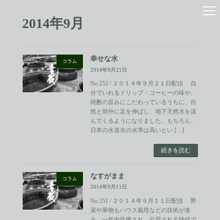
コ
ナ
ン
ビ
2014年9月
テ
ゲ
ン
ー
ツ
シ
へ
ョ
幸せな水
ス
ン
コラム
2014年9月21日
キ
に
ッ
移
No.252 / ２０１４年９月２１日配信 自
プ
動
分でいれるドリップ・コーヒーの味や、
焼酎の旨みにこだわっているうちに、自
然と郊外に足を伸ばし、地下天然水を汲
んでくるようになりました。もちろん、
日本の水道水の水準は高いとい […]
続きを読む
なすがまま
コラム
2014年9月11日
No.251 / ２０１４年９月１１日配信 野
菜や果物もハウス栽培などの技術が進
み、一年中収穫され、出荷される時代で