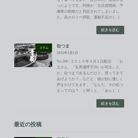
ったようです。同僚が「生活習慣病」予
備軍の範疇だと判定されてしまいまし
た。高カロリー摂取、運動不足の […]
続きを読む
缶つま
コラム
2015年3月1日
No.268 / ２０１５年３月１日配信 「お
父さん、『玄界灘呼子沖いか明太』と
か、缶つまであるんだけど、買ってきて
あげようか？」などと、娘が妙に優しく
声をかけてきます。「なんだ、その缶つ
まってのは？」と聞くと、「あら […]
続きを読む
最近の投稿