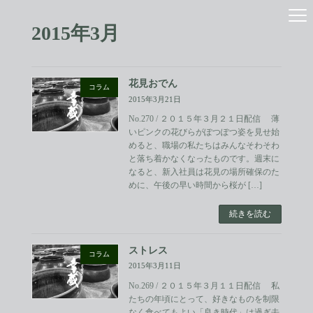
コ
ナ
ン
ビ
2015年3月
テ
ゲ
ン
ー
ツ
シ
へ
ョ
花見おでん
ス
ン
コラム
2015年3月21日
キ
に
ッ
移
No.270 / ２０１５年３月２１日配信 薄
プ
動
いピンクの花びらがぽつぽつ姿を見せ始
めると、職場の私たちはみんなそわそわ
と落ち着かなくなったものです。週末に
なると、新入社員は花見の場所確保のた
めに、午後の早い時間から桜が […]
続きを読む
ストレス
コラム
2015年3月11日
No.269 / ２０１５年３月１１日配信 私
たちの年頃にとって、好きなものを制限
なく食べてもよい「良き時代」は過ぎ去