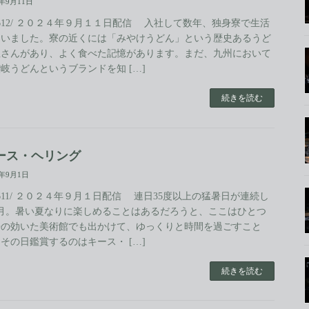
4年9月11日
.612/ ２０２４年９月１１日配信 入社して数年、独身寮で生活
ていました。寮の近くには「みやけうどん」という歴史あるうど
屋さんがあり、よく食べた記憶があります。まだ、九州において
岐うどんというブランドを知 […]
続きを読む
ース・ヘリング
4年9月1日
.611/ ２０２４年９月１日配信 連日35度以上の猛暑日が連続し
8月。暑い夏なりに楽しめることはあるだろうと、ここはひとつ
房の効いた美術館でも出かけて、ゆっくりと時間を過ごすこと
その日鑑賞するのはキース・ […]
続きを読む