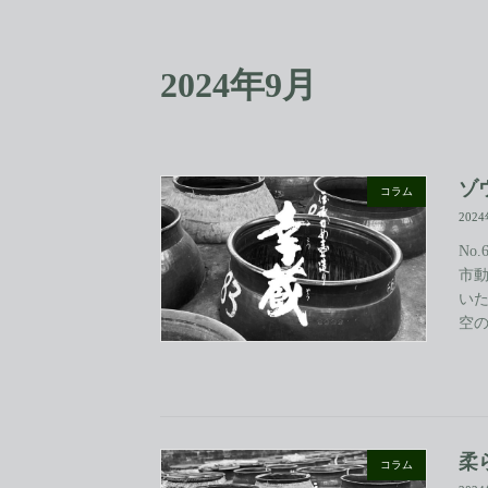
コ
ナ
ン
ビ
テ
ゲ
2024年9月
ン
ー
ツ
シ
へ
ョ
ス
ン
キ
に
ゾ
コラム
ッ
移
202
プ
動
No
市
いた
空の
柔
コラム