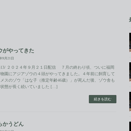
ウがやってきた
4年9月21日
.613/ ２０２４年９月２１日配信 ７月の終わり頃、ついに福岡
動物園にアジアゾウの４頭がやってきました。４年前に飼育して
メスのゾウ「はな子（推定年齢46歳）」が死んだ後、ゾウ舎も
状態が長く続いていました […]
続きを読む
らかうどん