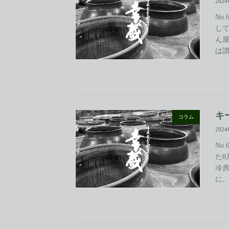
202
No
し
ん
は讃
キ
コラム
202
No
た
冷
に。